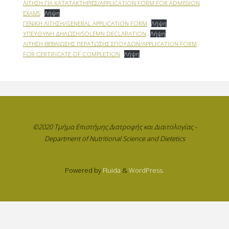
ΑΙΤΗΣΗ ΓΙΑ ΚΑΤΑΤΑΚΤΗΡΙΕΣ/APPLICATION FORM FOR ADMISSION
EXAMS
Λήψη
ΓΕΝΙΚΗ ΑΙΤΗΣΗ/GENERAL APPLICATION FORM
Λήψη
ΥΠΕΥΘΥΝΗ ΔΗΛΩΣΗ/SOLEMN DECLARATION
Λήψη
ΑΙΤΗΣΗ ΒΕΒΑΙΩΣΗΣ ΠΕΡΑΤΩΣΗΣ ΣΠΟΥΔΩΝ/APPLICATION FORM
FOR CERTIFICATE OF COMPLETION
Λήψη
©2020 Τμήμα Επιστήμης Διατροφής και Διαιτολογίας -
Department of Nutritional Science and Dietetics
Powered by
Fluida
&
WordPress.